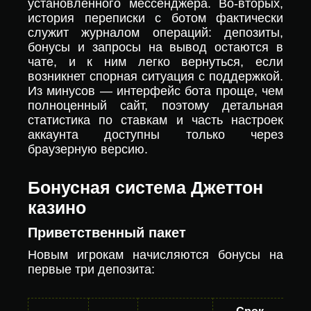
установленного мессенджера. Во-вторых,
история переписки с ботом фактически
служит журналом операций: депозиты,
бонусы и запросы на вывод остаются в
чате, и к ним легко вернуться, если
возникнет спорная ситуация с поддержкой.
Из минусов — интерфейс бота проще, чем
полноценный сайт, поэтому детальная
статистика по ставкам и часть настроек
аккаунта доступны только через
браузерную версию.
Бонусная система Джеттон
казино
Приветственный пакет
Новым игрокам начисляются бонусы на
первые три депозита: