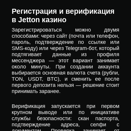
Регистрация и верификация
в Jetton казино
Зарегистрироваться можно двумя
способами: через сайт (почта или телефон,
пароль, подтверждение по ссылке или
SMS-коду) или через Telegram-бот, который
подтягивает данные из профиля
мессенджера — этот вариант занимает
около минуты. При создании аккаунта
выбирается основная валюта счета (рубли,
TON, USDT, BTC), и сменить ее после
первого депозита нельзя — решение стоит
принимать заранее.
Верификация запускается при первом
крупном выводе или по инициативе
службы безопасности: скан паспорта,
подтверждение адреса, селфи с
документом. Проверка занимает от