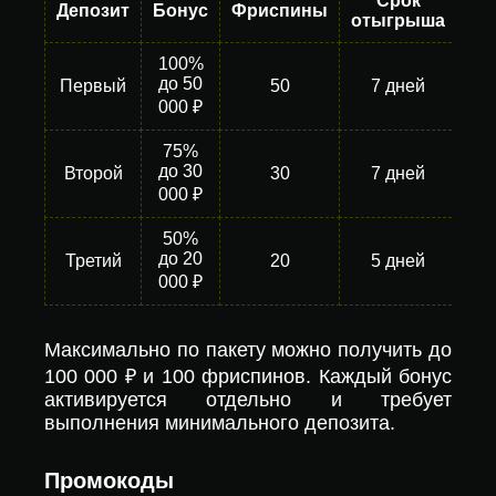
Срок
Депозит
Бонус
Фриспины
отыгрыша
100%
до 50
Первый
50
7 дней
000 ₽
75%
до 30
Второй
30
7 дней
000 ₽
50%
до 20
Третий
20
5 дней
000 ₽
Максимально по пакету можно получить до
100 000 ₽ и 100 фриспинов. Каждый бонус
активируется отдельно и требует
выполнения минимального депозита.
Промокоды