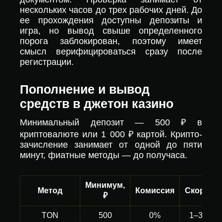
нескольких часов до трех рабочих дней. До
ее прохождения доступны депозиты и
игра, но вывод свыше определенного
порога заблокирован, поэтому имеет
смысл верифицироваться сразу после
регистрации.
Пополнение и вывод
средств в джетон казино
Минимальный депозит — 500 ₽ в
криптовалюте или 1 000 ₽ картой. Крипто-
зачисление занимает от одной до пяти
минут, фиатные методы — до получаса.
Минимум,
Метод
Комиссия
Скорост
₽
TON
500
0%
1–3 мин