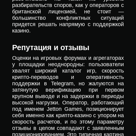
разбирательств споров, как у операторов с
британской лицензией, не стоит —
большинство конфликтных ситуаций
придется решать напрямую с поддержкой
казино.
Репутация и отзывы
Оценки на игровых форумах и агрегаторах
у площадки неоднородны: пользователи
хвалят широкий каталог игр, скорость
крипто-переводов и оперативность
поддержки в Telegram, но жалуются на
затянутую верификацию при первом
крупном выводе и на задержки в периоды
высокой нагрузки. Оператор, работающий
под именем Jetton Games, позиционирует
себя именно как крипто-казино с упором на
скорость расчетов, и по этому параметру
отзывы в целом совпадают с заявленным
позиционированием. Это типичная картина