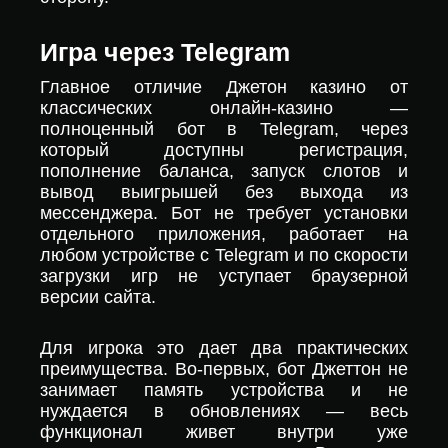
Игра через Telegram
Главное отличие Джетон казино от
классических онлайн-казино —
полноценный бот в Telegram, через
который доступны регистрация,
пополнение баланса, запуск слотов и
вывод выигрышей без выхода из
мессенджера. Бот не требует установки
отдельного приложения, работает на
любом устройстве с Telegram и по скорости
загрузки игр не уступает браузерной
версии сайта.
Для игрока это дает два практических
преимущества. Во-первых, бот Джеттон не
занимает память устройства и не
нуждается в обновлениях — весь
функционал живет внутри уже