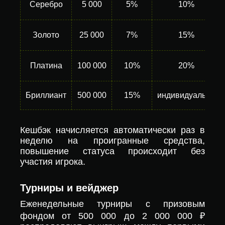
Серебро
5 000
5%
10%
Золото
25 000
7%
15%
Платина
100 000
10%
20%
Бриллиант
500 000
15%
индивидуально
Кешбэк начисляется автоматически раз в
неделю на проигранные средства,
повышение статуса происходит без
участия игрока.
Турниры и вейджер
Еженедельные турниры с призовым
фондом от 500 000 до 2 000 000 ₽