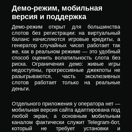
Демо-режим, мобильная
версия и поддержка
Демо-режим открыт для большинства
слотов без регистрации: на виртуальный
баланс начисляются игровые кредиты, а
генератор случайных чисел работает так
же, как в реальном режиме — это удобный
способ оценить волатильность слота без
риска. Ограничения демо: живые игры
недоступны, прогрессивные джекпоты не
разыгрываются, часть эксклюзивных
слотов работает только на реальные
деньги.
Отдельного приложения у оператора нет —
мобильная версия сайта адаптирована под
любой экран, а основным мобильным
каналом фактически служит Telegram-бот,
который не требует установки и