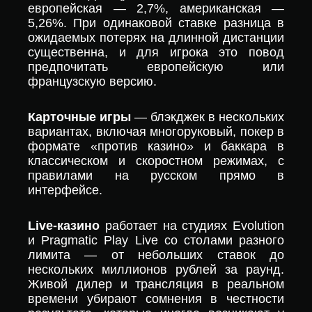
европейская — 2,7%, американская —
5,26%. При одинаковой ставке разница в
ожидаемых потерях на длинной дистанции
существенна, и для игрока это повод
предпочитать европейскую или
французскую версию.
Карточные игры
— блэкджек в нескольких
вариантах, включая многоруковый, покер в
формате «против казино» и баккара в
классическом и скоростном режимах, с
правилами на русском прямо в
интерфейсе.
Live-казино
работает на студиях Evolution
и Pragmatic Play Live со столами разного
лимита — от небольших ставок до
нескольких миллионов рублей за раунд.
Живой дилер и трансляция в реальном
времени убирают сомнения в честности