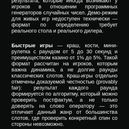
результата, которые иногда возникают у
игроков в отношении программных
генераторов случайных чисел. Демо-режим
для живых игр недоступен технически —
формат по определению требует
реального стола и реального дилера.
Быстрые игры
— краш, кости, мини-
рулетка с раундом от 5 до 30 секунд и
преимуществом казино от 1% до 5%. Такой
формат рассчитан на игроков, которым
важна динамика, а не долгие раунды
классических слотов. Краш-игры отдельно
отмечены доказуемой честностью (provably
fair): результат каждого раунда
формируется по алгоритму, который можно
проверить постфактум, а не только
доверять на слово оператору — это
отличает данный жанр от большинства
слотов, где проверить конкретный спин со
стороны невозможно.