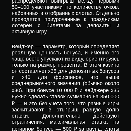
распределяют выигрыш между первыми
50–100 участниками по количеству очков,
набранных в отобранных слотах. Отдельно
проводятся приуроченные к праздникам
лотереи с билетами за депозиты и
активную игру.
Вейджер — параметр, который определяет
реальную ценность бонуса, и именно его
чаще всего упускают из виду, ориентируясь
только на размер процента. В этом казино
он составляет x35 для депозитных бонусов
и x40 для фриспинов, что выше
среднерыночного значения (обычно около
x30). При бонусе 10 000 ₽ и вейджере x35
нужно сделать ставок суммарно на 350 000
₽ — и это без учета того, что разные игры
засчитывают в отыгрыш разную долю
ставки. Дополнительно действуют
ограничения: максимальная ставка на
активном бонусе — 500 ₽ за раунд, слоты