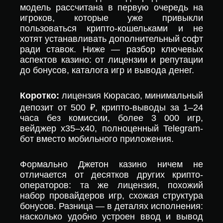
модель рассчитана в первую очередь на
игроков, которые уже привыкли
пользоваться крипто-кошельками и не
хотят устанавливать дополнительный софт
ради ставок. Ниже — разбор ключевых
аспектов казино: от лицензии и репутации
до бонусов, каталога игр и вывода денег.
Коротко:
лицензия Кюрасао, минимальный
депозит от 500 ₽, крипто-выводы за 1–24
часа без комиссии, более 3 000 игр,
вейджер x35–x40, полноценный Telegram-
бот вместо мобильного приложения.
Формально Джетон казино ничем не
отличается от десятков других крипто-
операторов: та же лицензия, похожий
набор провайдеров игр, схожая структура
бонусов. Разница — в деталях исполнения:
насколько удобно устроен ввод и вывод