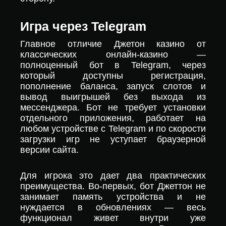
Игра через Telegram
Главное отличие Джетон казино от
классических онлайн-казино —
полноценный бот в Telegram, через
который доступны регистрация,
пополнение баланса, запуск слотов и
вывод выигрышей без выхода из
мессенджера. Бот не требует установки
отдельного приложения, работает на
любом устройстве с Telegram и по скорости
загрузки игр не уступает браузерной
версии сайта.
Для игрока это дает два практических
преимущества. Во-первых, бот Джеттон не
занимает память устройства и не
нуждается в обновлениях — весь
функционал живет внутри уже