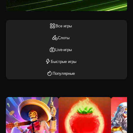
Все игры
Слоты
Live-игры
Быстрые игры
Популярные