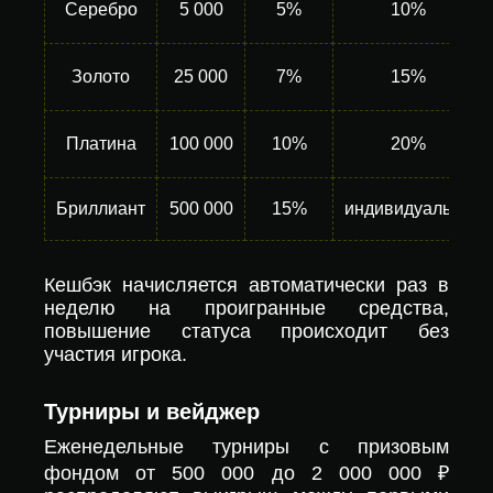
Серебро
5 000
5%
10%
Золото
25 000
7%
15%
Платина
100 000
10%
20%
Бриллиант
500 000
15%
индивидуально
Кешбэк начисляется автоматически раз в
неделю на проигранные средства,
повышение статуса происходит без
участия игрока.
Турниры и вейджер
Еженедельные турниры с призовым
фондом от 500 000 до 2 000 000 ₽