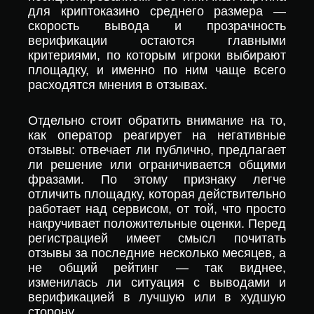
для криптоказино среднего размера —
скорость вывода и прозрачность
верификации остаются главными
критериями, по которым игроки выбирают
площадку, и именно по ним чаще всего
расходятся мнения в отзывах.
Отдельно стоит обратить внимание на то,
как оператор реагирует на негативные
отзывы: отвечает ли публично, предлагает
ли решение или ограничивается общими
фразами. По этому признаку легче
отличить площадку, которая действительно
работает над сервисом, от той, что просто
накручивает положительные оценки. Перед
регистрацией имеет смысл почитать
отзывы за последние несколько месяцев, а
не общий рейтинг — так виднее,
изменилась ли ситуация с выводами и
верификацией в лучшую или в худшую
сторону.