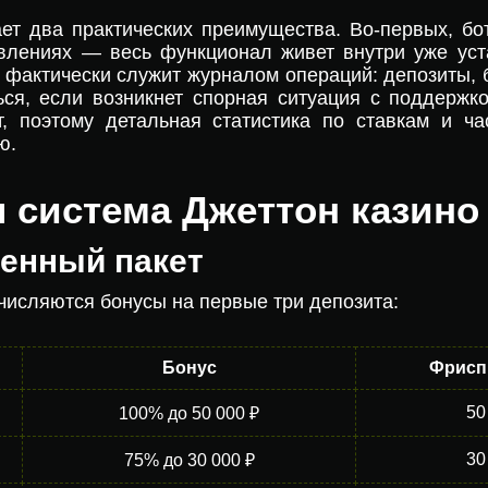
ает два практических преимущества. Во-первых, бо
влениях — весь функционал живет внутри уже уст
 фактически служит журналом операций: депозиты, б
ься, если возникнет спорная ситуация с поддерж
, поэтому детальная статистика по ставкам и ча
ю.
 система Джеттон казино
енный пакет
числяются бонусы на первые три депозита:
Бонус
Фрисп
50
100% до 50 000 ₽
30
75% до 30 000 ₽