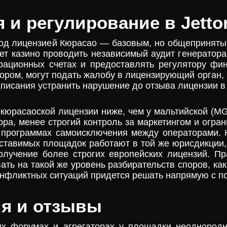
 и регулирование в Jetto
под лицензией Кюрасао — базовым, но общеприняты
ет казино проводить независимый аудит генератора 
рационных счетах и предоставлять регулятору фин
ором, могут подать жалобу в лицензирующий орган, 
писания устранить нарушение до отзыва лицензии в 
 кюрасаоской лицензии ниже, чем у мальтийской (M
ора, менее строгий контроль за маркетингом и огра
 программах самоисключения между операторами. 
ставимых площадок работают в той же юрисдикции, 
олучение более строгих европейских лицензий. Пр
вать на такой же уровень разбирательств споров, как
нфликтных ситуаций придется решать напрямую с по
ия и отзывы
х форумах и агрегаторах у площадки неоднородны