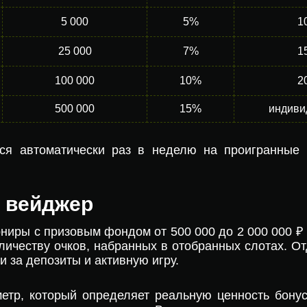
5 000
5%
1
25 000
7%
1
100 000
10%
2
500 000
15%
индиви
ся автоматически раз в неделю на проигранные 
 вейджер
ниры с призовым фондом от 500 000 до 2 000 000 
оличеству очков, набранных в отобранных слотах. О
и за депозиты и активную игру.
тр, который определяет реальную ценность бонуса