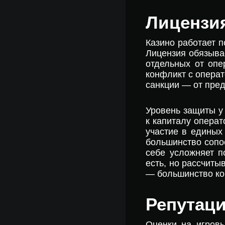
Лицензия
Казино работает 
Лицензия обязыва
отдельных от опе
конфликт с операт
санкции — от пред
Уровень защиты у
к капиталу операт
участие в единых
большинство сопо
себе усложняет п
есть, но рассчиты
— большинство ко
Репутац
Оценки на игровы