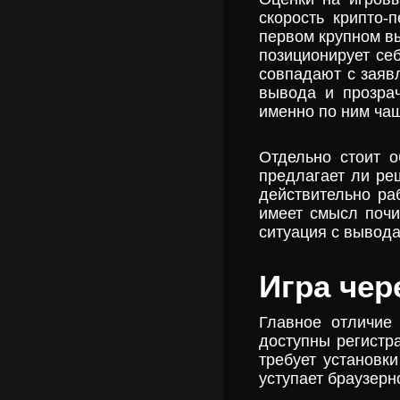
скорость крипто-
первом крупном в
позиционирует себ
совпадают с заяв
вывода и прозра
именно по ним чащ
Отдельно стоит о
предлагает ли ре
действительно ра
имеет смысл почи
ситуация с вывод
Игра чер
Главное отличие 
доступны регистр
требует установки
уступает браузерн