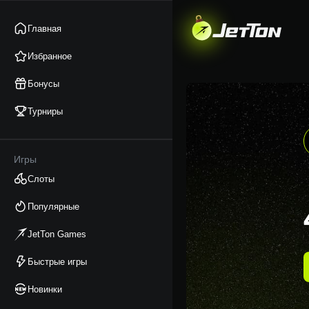
Главная
Избранное
Бонусы
Турниры
Игры
Слоты
Популярные
JetTon Games
Быстрые игры
Новинки