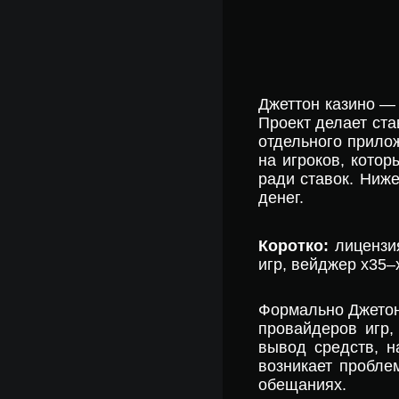
Джеттон казино —
Проект делает ста
отдельного прило
на игроков, кото
ради ставок. Ниже
денег.
Коротко:
лицензия
игр, вейджер x35–
Формально Джетон 
провайдеров игр,
вывод средств, н
возникает пробле
обещаниях.