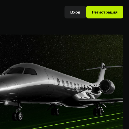
Вход
Регистрация