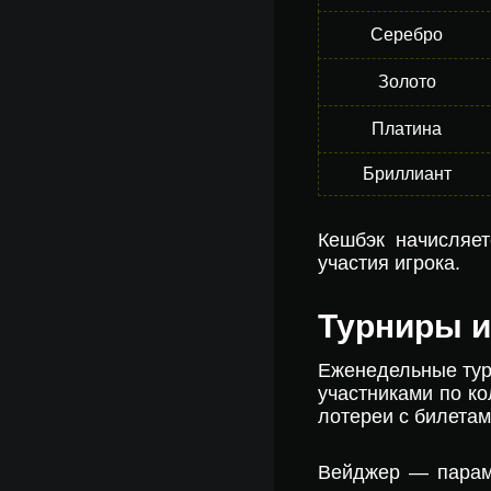
Серебро
Золото
Платина
Бриллиант
Кешбэк начисляет
участия игрока.
Турниры и
Еженедельные тур
участниками по к
лотереи с билетам
Вейджер — параме