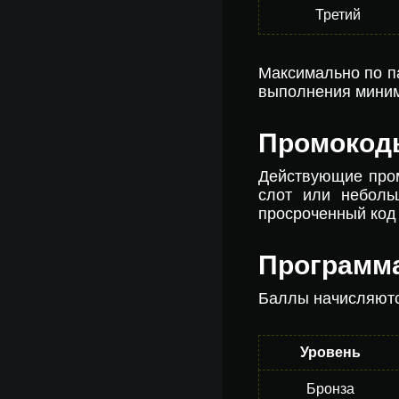
Третий
Максимально по па
выполнения миним
Промокод
Действующие пром
слот или неболь
просроченный код 
Программ
Баллы начисляются
Уровень
Бронза