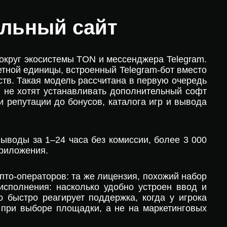
альный сайт
округ экосистемы TON и мессенджера Telegram.
четной единицы, встроенный Telegram-бот вместо
тв. Такая модель рассчитана в первую очередь
и не хотят устанавливать дополнительный софт
и репутации до бонусов, каталога игр и вывода
ыводы за 1–24 часа без комиссии, более 3 000
приложения.
пто-операторов: та же лицензия, похожий набор
исполнения: насколько удобно устроен ввод и
 быстро реагирует поддержка, когда у игрока
я при выборе площадки, а не на маркетинговых