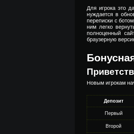
Для игрока это д
нуждается в обно
переписки с ботом
ним легко вернут
полноценный сайт
браузерную верси
Бонусная
Приветств
Новым игрокам на
Депозит
Первый
Второй