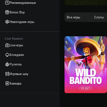
Рекомендованные
Bonus Buy
Все игры
Слоты
Новогодние игры
Live Казино
Live-игры
Блэкджек
Рулетка
Игровые шоу
Баккара