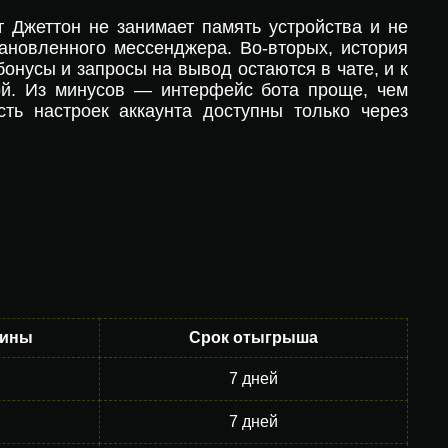
т Джеттон не занимает память устройства и не
ановленного мессенджера. Во-вторых, история
онусы и запросы на вывод остаются в чате, и к
кой. Из минусов — интерфейс бота проще, чем
сть настроек аккаунта доступны только через
ины
Срок отыгрыша
7 дней
7 дней