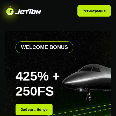
Регистрация
WELCOME BONUS
425% +
250FS
Забрать бонус