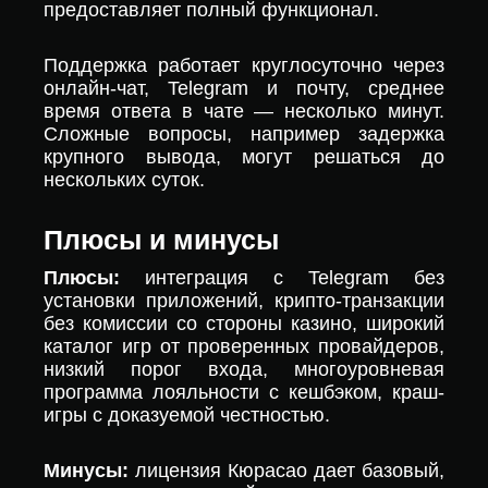
предоставляет полный функционал.
Поддержка работает круглосуточно через
онлайн-чат, Telegram и почту, среднее
время ответа в чате — несколько минут.
Сложные вопросы, например задержка
крупного вывода, могут решаться до
нескольких суток.
Плюсы и минусы
Плюсы:
интеграция с Telegram без
установки приложений, крипто-транзакции
без комиссии со стороны казино, широкий
каталог игр от проверенных провайдеров,
низкий порог входа, многоуровневая
программа лояльности с кешбэком, краш-
игры с доказуемой честностью.
Минусы:
лицензия Кюрасао дает базовый,