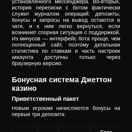
установленного мессенджера. Во-вторых,
история переписки с ботом фактически
служит журналом операций: депозиты,
бонусы и запросы на вывод остаются в
чате, и к ним легко вернуться, если
возникнет спорная ситуация с поддержкой.
Из минусов — интерфейс бота проще, чем
полноценный сайт, поэтому детальная
статистика по ставкам и часть настроек
аккаунта доступны только через
браузерную версию.
Бонусная система Джеттон
казино
Приветственный пакет
Новым игрокам начисляются бонусы на
первые три депозита: