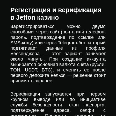
Регистрация и верификация
в Jetton казино
Зарегистрироваться можно двумя
способами: через сайт (почта или телефон,
пароль, подтверждение по ссылке или
SMS-коду) или через Telegram-бот, который
подтягивает данные из профиля
мессенджера — этот вариант занимает
около минуты. При создании аккаунта
выбирается основная валюта счета (рубли,
TON, USDT, BTC), и сменить ее после
первого депозита нельзя — решение стоит
принимать заранее.
Верификация запускается при первом
крупном выводе или по инициативе
службы безопасности: скан паспорта,
подтверждение адреса, селфи с
документом. Проверка занимает от