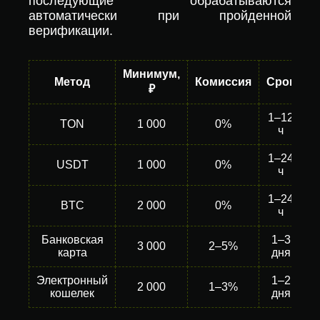
последующие обрабатываются
автоматически при пройденной
верификации.
Минимум,
Метод
Комиссия
Срок
₽
1–12
TON
1 000
0%
ч
1–24
USDT
1 000
0%
ч
1–24
BTC
2 000
0%
ч
Банковская
1–3
3 000
2–5%
карта
дня
Электронный
1–2
2 000
1–3%
кошелек
дня