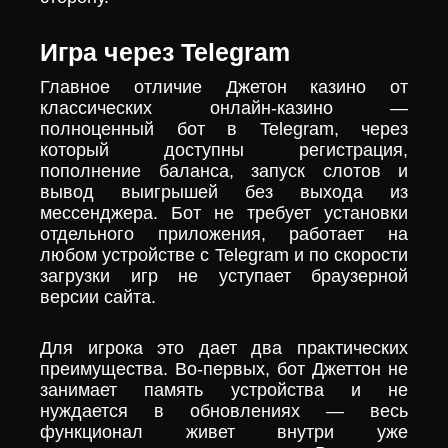
Игра через Telegram
Главное отличие Джетон казино от
классических онлайн-казино —
полноценный бот в Telegram, через
который доступны регистрация,
пополнение баланса, запуск слотов и
вывод выигрышей без выхода из
мессенджера. Бот не требует установки
отдельного приложения, работает на
любом устройстве с Telegram и по скорости
загрузки игр не уступает браузерной
версии сайта.
Для игрока это дает два практических
преимущества. Во-первых, бот Джеттон не
занимает память устройства и не
нуждается в обновлениях — весь
функционал живет внутри уже