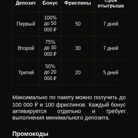
Срок
Депозит
Бонус
Фриспины
отыгрыша
100%
до 50
Первый
50
7 дней
000 ₽
75%
до 30
Второй
30
7 дней
000 ₽
50%
до 20
Третий
20
5 дней
000 ₽
Максимально по пакету можно получить до
100 000 ₽ и 100 фриспинов. Каждый бонус
активируется отдельно и требует
выполнения минимального депозита.
Промокоды