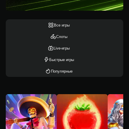
Все игры
Слоты
Live-игры
Быстрые игры
Популярные