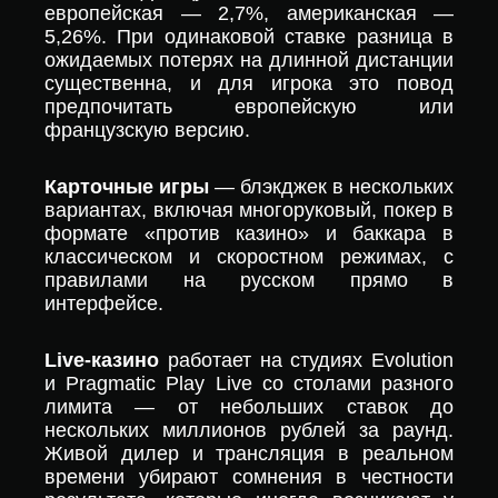
европейская — 2,7%, американская —
5,26%. При одинаковой ставке разница в
ожидаемых потерях на длинной дистанции
существенна, и для игрока это повод
предпочитать европейскую или
французскую версию.
Карточные игры
— блэкджек в нескольких
вариантах, включая многоруковый, покер в
формате «против казино» и баккара в
классическом и скоростном режимах, с
правилами на русском прямо в
интерфейсе.
Live-казино
работает на студиях Evolution
и Pragmatic Play Live со столами разного
лимита — от небольших ставок до
нескольких миллионов рублей за раунд.
Живой дилер и трансляция в реальном
времени убирают сомнения в честности