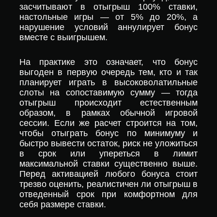
засчитывают в отыгрыш 100% ставки,
настольные игры — от 5% до 20%, а
нарушение условий аннулирует бонус
вместе с выигрышем.
На практике это означает, что бонус
выгоден в первую очередь тем, кто и так
планирует играть в высоковолатильные
слоты на сопоставимую сумму — тогда
отыгрыш происходит естественным
образом, в рамках обычной игровой
сессии. Если же расчет строится на том,
чтобы отыграть бонус по минимуму и
быстро вывести остаток, риск не уложиться
в срок или упереться в лимит
максимальной ставки существенно выше.
Перед активацией любого бонуса стоит
трезво оценить, реалистичен ли отыгрыш в
отведенный срок при комфортном для
себя размере ставки.